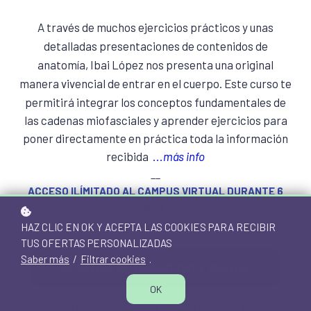
A través de muchos ejercicios prácticos y unas
detalladas presentaciones de contenidos de
anatomía, Ibai López nos presenta una original
manera vivencial de entrar en el cuerpo.
Este curso te
permitirá integrar los conceptos fundamentales de
las cadenas miofasciales y aprender ejercicios para
poner directamente en práctica toda la información
recibida
...más info
__
ACCESO ILÍMITADO AL CAMPUS VIRTUAL DURANTE 6
MESES
PRECIO 280€
HAZ CLIC EN OK Y ACEPTA LAS COOKIES PARA RECIBIR
TUS OFERTAS PERSONALIZADAS
Saber más
/
Filtrar cookies
.
RESERVA EL CURSO 100% ONLINE
OK
PARA EL
CURSO PRESENCIAL
HAZ CLIC AQUÍ